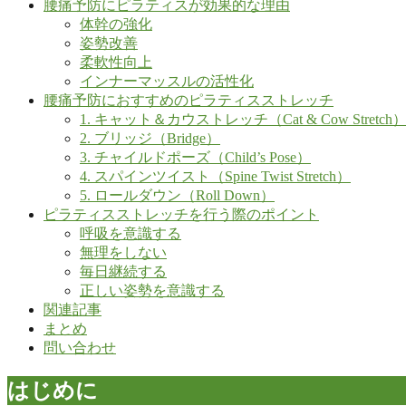
腰痛予防にピラティスが効果的な理由
体幹の強化
姿勢改善
柔軟性向上
インナーマッスルの活性化
腰痛予防におすすめのピラティスストレッチ
1. キャット＆カウストレッチ（Cat & Cow Stretch
2. ブリッジ（Bridge）
3. チャイルドポーズ（Child’s Pose）
4. スパインツイスト（Spine Twist Stretch）
5. ロールダウン（Roll Down）
ピラティスストレッチを行う際のポイント
呼吸を意識する
無理をしない
毎日継続する
正しい姿勢を意識する
関連記事
まとめ
問い合わせ
はじめに