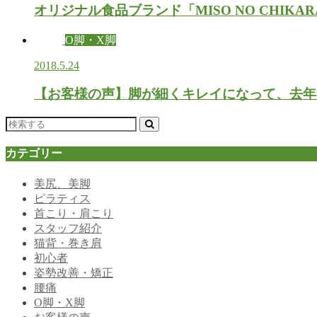
オリジナル食品ブランド「MISO NO CHIK
O脚・X脚
2018.5.24
【お客様の声】脚が細くキレイになって、去年
カテゴリー
美尻、美脚
ピラティス
首こり・肩こり
スタッフ紹介
猫背・巻き肩
初心者
姿勢改善・矯正
腰痛
O脚・X脚