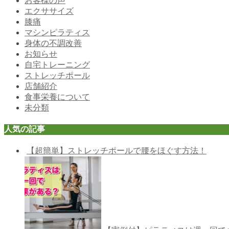
お客様の声
エクササイズ
膝痛
マシンピラティス
身体の不調改善
お知らせ
自宅トレーニング
ストレッチポール
店舗紹介
食事栄養について
未分類
人気の記事
【超簡単】ストレッチポールで腰をほぐす方法！