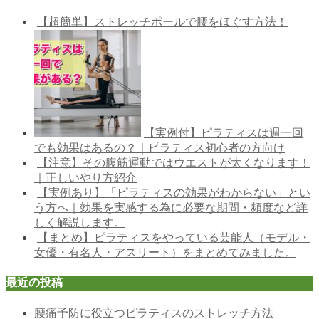
【超簡単】ストレッチポールで腰をほぐす方法！
【実例付】ピラティスは週一回
でも効果はあるの？｜ピラティス初心者の方向け
【注意】その腹筋運動ではウエストが太くなります！
｜正しいやり方紹介
【実例あり】「ピラティスの効果がわからない」とい
う方へ｜効果を実感する為に必要な期間・頻度など詳
しく解説します。
【まとめ】ピラティスをやっている芸能人（モデル・
女優・有名人・アスリート）をまとめてみました。
最近の投稿
腰痛予防に役立つピラティスのストレッチ方法