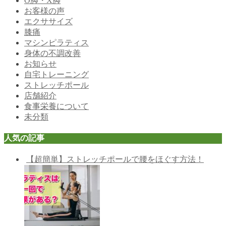
O脚・X脚
お客様の声
エクササイズ
膝痛
マシンピラティス
身体の不調改善
お知らせ
自宅トレーニング
ストレッチポール
店舗紹介
食事栄養について
未分類
人気の記事
【超簡単】ストレッチポールで腰をほぐす方法！