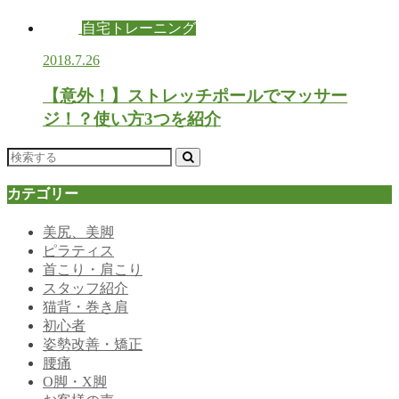
自宅トレーニング
2018.7.26
【意外！】ストレッチポールでマッサー
ジ！？使い方3つを紹介
カテゴリー
美尻、美脚
ピラティス
首こり・肩こり
スタッフ紹介
猫背・巻き肩
初心者
姿勢改善・矯正
腰痛
O脚・X脚