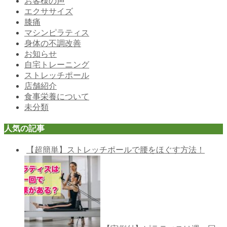
お客様の声
エクササイズ
膝痛
マシンピラティス
身体の不調改善
お知らせ
自宅トレーニング
ストレッチポール
店舗紹介
食事栄養について
未分類
人気の記事
【超簡単】ストレッチポールで腰をほぐす方法！