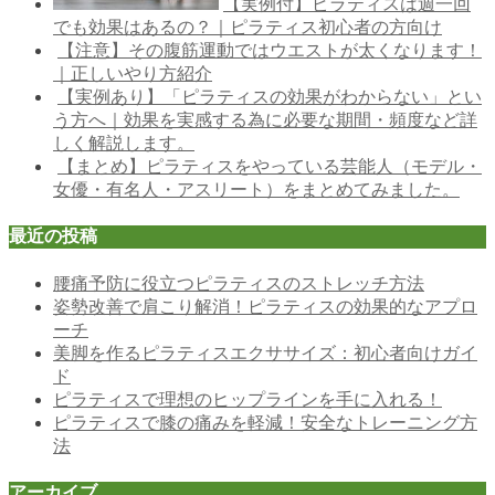
【実例付】ピラティスは週一回
でも効果はあるの？｜ピラティス初心者の方向け
【注意】その腹筋運動ではウエストが太くなります！
｜正しいやり方紹介
【実例あり】「ピラティスの効果がわからない」とい
う方へ｜効果を実感する為に必要な期間・頻度など詳
しく解説します。
【まとめ】ピラティスをやっている芸能人（モデル・
女優・有名人・アスリート）をまとめてみました。
最近の投稿
腰痛予防に役立つピラティスのストレッチ方法
姿勢改善で肩こり解消！ピラティスの効果的なアプロ
ーチ
美脚を作るピラティスエクササイズ：初心者向けガイ
ド
ピラティスで理想のヒップラインを手に入れる！
ピラティスで膝の痛みを軽減！安全なトレーニング方
法
アーカイブ