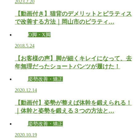
2023.2.20
【動画付き】猫背のデメリットとピラティス
で改善する方法｜岡山市のピラティ…
O脚・X脚
2018.5.24
【お客様の声】脚が細くキレイになって、去
年無理だったショートパンツが履けた！
姿勢改善・矯正
2020.12.14
【動画付】姿勢が整えば体幹を鍛えられる！
｜体幹と姿勢を鍛える３つの方法と…
姿勢改善・矯正
2020.10.19