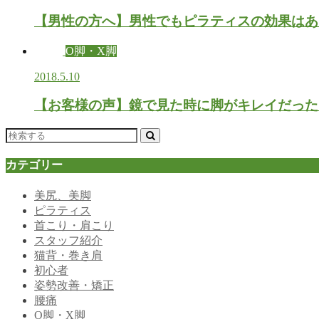
【男性の方へ】男性でもピラティスの効果はあ
O脚・X脚
2018.5.10
【お客様の声】鏡で見た時に脚がキレイだった
カテゴリー
美尻、美脚
ピラティス
首こり・肩こり
スタッフ紹介
猫背・巻き肩
初心者
姿勢改善・矯正
腰痛
O脚・X脚