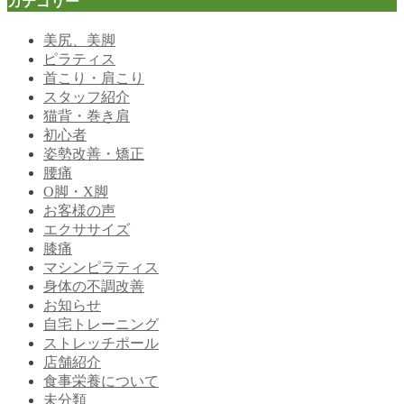
カテゴリー
美尻、美脚
ピラティス
首こり・肩こり
スタッフ紹介
猫背・巻き肩
初心者
姿勢改善・矯正
腰痛
O脚・X脚
お客様の声
エクササイズ
膝痛
マシンピラティス
身体の不調改善
お知らせ
自宅トレーニング
ストレッチポール
店舗紹介
食事栄養について
未分類