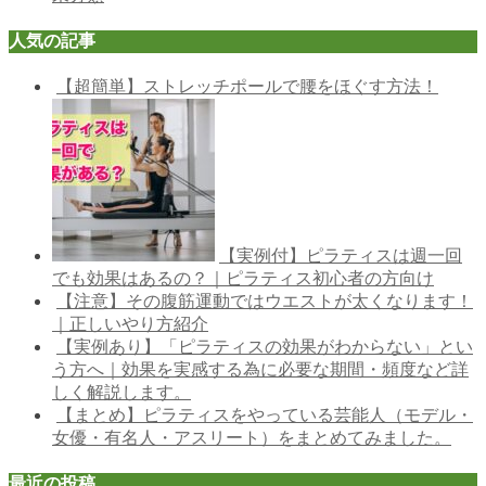
人気の記事
【超簡単】ストレッチポールで腰をほぐす方法！
【実例付】ピラティスは週一回
でも効果はあるの？｜ピラティス初心者の方向け
【注意】その腹筋運動ではウエストが太くなります！
｜正しいやり方紹介
【実例あり】「ピラティスの効果がわからない」とい
う方へ｜効果を実感する為に必要な期間・頻度など詳
しく解説します。
【まとめ】ピラティスをやっている芸能人（モデル・
女優・有名人・アスリート）をまとめてみました。
最近の投稿