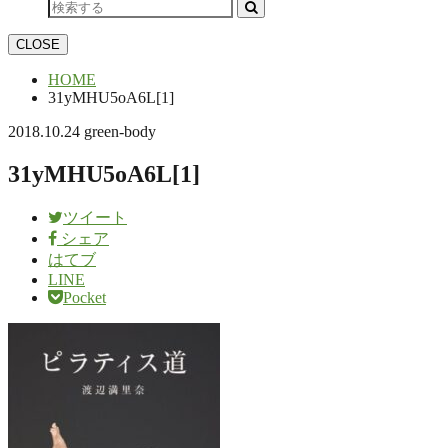
CLOSE
HOME
31yMHU5oA6L[1]
2018.10.24
green-body
31yMHU5oA6L[1]
ツイート
シェア
はてブ
LINE
Pocket