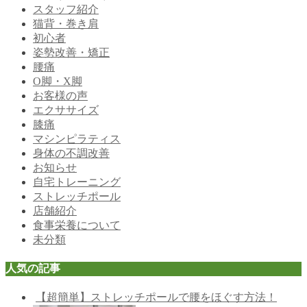
スタッフ紹介
猫背・巻き肩
初心者
姿勢改善・矯正
腰痛
O脚・X脚
お客様の声
エクササイズ
膝痛
マシンピラティス
身体の不調改善
お知らせ
自宅トレーニング
ストレッチポール
店舗紹介
食事栄養について
未分類
人気の記事
【超簡単】ストレッチポールで腰をほぐす方法！