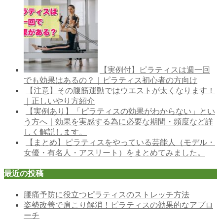
【実例付】ピラティスは週一回
でも効果はあるの？｜ピラティス初心者の方向け
【注意】その腹筋運動ではウエストが太くなります！
｜正しいやり方紹介
【実例あり】「ピラティスの効果がわからない」とい
う方へ｜効果を実感する為に必要な期間・頻度など詳
しく解説します。
【まとめ】ピラティスをやっている芸能人（モデル・
女優・有名人・アスリート）をまとめてみました。
最近の投稿
腰痛予防に役立つピラティスのストレッチ方法
姿勢改善で肩こり解消！ピラティスの効果的なアプロ
ーチ