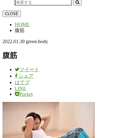
CLOSE
HOME
腹筋
2022.01.30
green-body
腹筋
ツイート
シェア
はてブ
LINE
Pocket