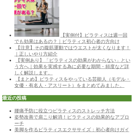
【実例付】ピラティスは週一回
でも効果はあるの？｜ピラティス初心者の方向け
【注意】その腹筋運動ではウエストが太くなります！
｜正しいやり方紹介
【実例あり】「ピラティスの効果がわからない」とい
う方へ｜効果を実感する為に必要な期間・頻度など詳
しく解説します。
【まとめ】ピラティスをやっている芸能人（モデル・
女優・有名人・アスリート）をまとめてみました。
最近の投稿
腰痛予防に役立つピラティスのストレッチ方法
姿勢改善で肩こり解消！ピラティスの効果的なアプロ
ーチ
美脚を作るピラティスエクササイズ：初心者向けガイ