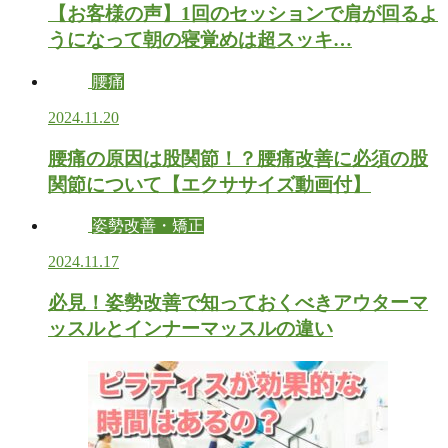
【お客様の声】1回のセッションで肩が回るよ
うになって朝の寝覚めは超スッキ…
腰痛
2024.11.20
腰痛の原因は股関節！？腰痛改善に必須の股
関節について【エクササイズ動画付】
姿勢改善・矯正
2024.11.17
必見！姿勢改善で知っておくべきアウターマ
ッスルとインナーマッスルの違い