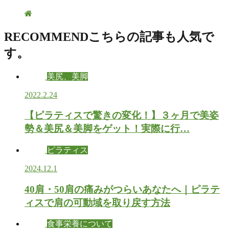
RECOMMEND
こちらの記事も人気で
す。
美尻、美脚
2022.2.24
【ピラティスで驚きの変化！】３ヶ月で美姿
勢＆美尻＆美脚をゲット！実際に行…
ピラティス
2024.12.1
40肩・50肩の痛みがつらいあなたへ｜ピラテ
ィスで肩の可動域を取り戻す方法
食事栄養について