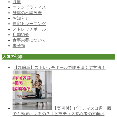
膝痛
マシンピラティス
身体の不調改善
お知らせ
自宅トレーニング
ストレッチポール
店舗紹介
食事栄養について
未分類
人気の記事
【超簡単】ストレッチポールで腰をほぐす方法！
【実例付】ピラティスは週一回
でも効果はあるの？｜ピラティス初心者の方向け