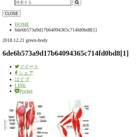
CLOSE
HOME
6de6b573a9d17b64094365c714fd0bd8[1]
2018.12.21
green-body
6de6b573a9d17b64094365c714fd0bd8[1]
ツイート
シェア
はてブ
LINE
Pocket