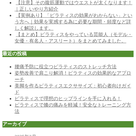
【注意】その腹筋運動ではウエストが太くなります！
｜正しいやり方紹介
【実例あり】「ピラティスの効果がわからない」とい
う方へ｜効果を実感する為に必要な期間・頻度など詳
しく解説します。
【まとめ】ピラティスをやっている芸能人（モデル・
女優・有名人・アスリート）をまとめてみました。
最近の投稿
腰痛予防に役立つピラティスのストレッチ方法
姿勢改善で肩こり解消！ピラティスの効果的なアプロ
ーチ
美脚を作るピラティスエクササイズ：初心者向けガイ
ド
ピラティスで理想のヒップラインを手に入れる！
ピラティスで膝の痛みを軽減！安全なトレーニング方
法
アーカイブ