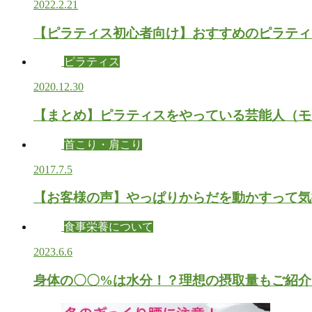
2022.2.21
【ピラティス初心者向け】おすすめのピラティ
ピラティス
2020.12.30
【まとめ】ピラティスをやっている芸能人（モ
首こり・肩こり
2017.7.5
【お客様の声】やっぱりからだを動かすって気
食事栄養について
2023.6.6
身体の〇〇%は水分！？理想の摂取量もご紹介