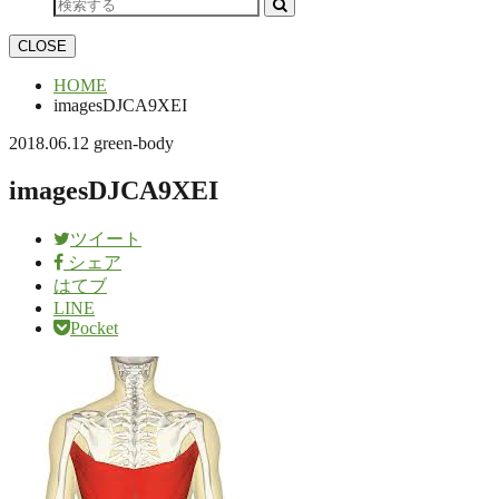
CLOSE
HOME
imagesDJCA9XEI
2018.06.12
green-body
imagesDJCA9XEI
ツイート
シェア
はてブ
LINE
Pocket