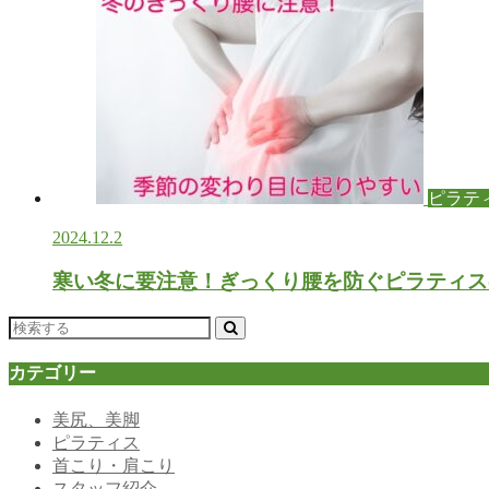
ピラテ
2024.12.2
寒い冬に要注意！ぎっくり腰を防ぐピラティス
カテゴリー
美尻、美脚
ピラティス
首こり・肩こり
スタッフ紹介