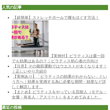
人気の記事
【超簡単】ストレッチポールで腰をほぐす方法！
【実例付】ピラティスは週一回
でも効果はあるの？｜ピラティス初心者の方向け
【注意】その腹筋運動ではウエストが太くなります！
｜正しいやり方紹介
【実例あり】「ピラティスの効果がわからない」とい
う方へ｜効果を実感する為に必要な期間・頻度など詳
しく解説します。
【まとめ】ピラティスをやっている芸能人（モデル・
女優・有名人・アスリート）をまとめてみました。
最近の投稿