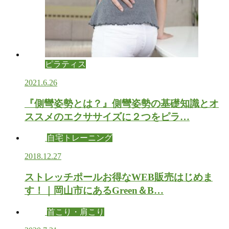
ピラティス
2021.6.26
『側彎姿勢とは？』側彎姿勢の基礎知識とオ
ススメのエクササイズに２つをピラ…
自宅トレーニング
2018.12.27
ストレッチポールお得なWEB販売はじめま
す！｜岡山市にあるGreen＆B…
首こり・肩こり