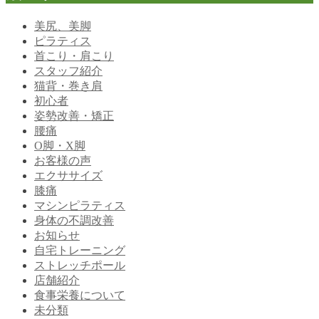
美尻、美脚
ピラティス
首こり・肩こり
スタッフ紹介
猫背・巻き肩
初心者
姿勢改善・矯正
腰痛
O脚・X脚
お客様の声
エクササイズ
膝痛
マシンピラティス
身体の不調改善
お知らせ
自宅トレーニング
ストレッチポール
店舗紹介
食事栄養について
未分類