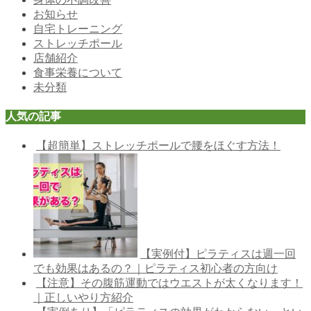
お知らせ
自宅トレーニング
ストレッチポール
店舗紹介
食事栄養について
未分類
人気の記事
【超簡単】ストレッチポールで腰をほぐす方法！
【実例付】ピラティスは週一回
でも効果はあるの？｜ピラティス初心者の方向け
【注意】その腹筋運動ではウエストが太くなります！
｜正しいやり方紹介